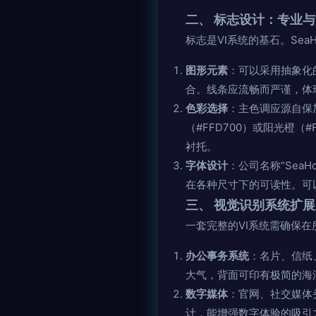
二、 标志设计：专业
标志是VI系统的基石。Se
图形元素
：可以采用抽象化
合。线条应流畅而严谨，体
色彩选择
：主色调应源自保
（#FFD700）或阳光橙
衬托。
字体设计
：公司名称“Sea
在各种尺寸下的可读性。可以将
三、 视觉识别系统扩
一套完整的VI系统需确保
办公事务系统
：名片、信纸
大气，背面可印有极简的海
数字媒体
：官网、社交媒体
计，能增强数字体验的吸引