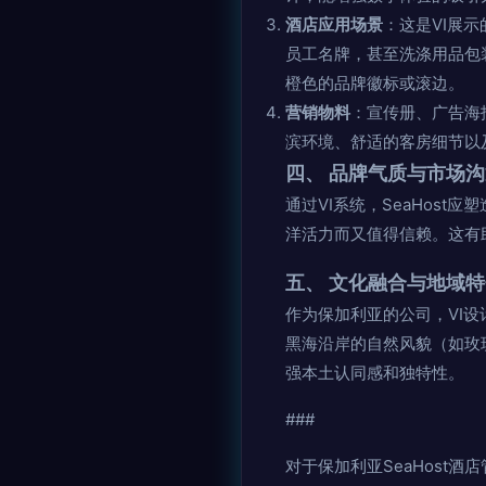
酒店应用场景
：这是VI展
员工名牌，甚至洗涤用品包装
橙色的品牌徽标或滚边。
营销物料
：宣传册、广告海
滨环境、舒适的客房细节以
四、 品牌气质与市场
通过VI系统，SeaHost应
洋活力而又值得信赖。这有
五、 文化融合与地域
作为保加利亚的公司，VI
黑海沿岸的自然风貌（如玫
强本土认同感和独特性。
###
对于保加利亚SeaHost