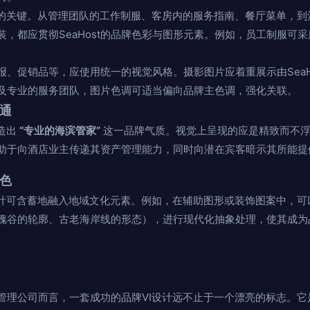
示的关键。从管理团队的工作制服、客房内的服务指南、餐厅菜单，到
，都应贯彻SeaHost的品牌色彩与图形元素。例如，员工制服可
报、促销品等，应使用统一的视觉风格。摄影图片应着重展示由SeaH
及专业的服务团队，图片色调可适当偏向品牌主色调，强化关联。
沟通
塑造出
“专业的海滨管家”
这一品牌气质。视觉上呈现的应是精致而不浮
助于向酒店业主传递其资产管理能力，同时向潜在宾客暗示其所能提
特色
设计可含蓄地融入地域文化元素。例如，在辅助图形或装饰图案中，可
瑰谷的轮廓、古老海岸线的形态），进行现代化抽象处理，使其成为
酒店管理公司而言，一套成功的品牌VI设计远不止于一个漂亮的标志。