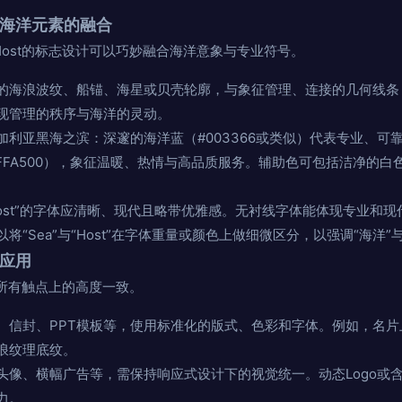
与海洋元素的融合
aHost的标志设计可以巧妙融合海洋意象与专业符号。
的海浪波纹、船锚、海星或贝壳轮廓，与象征管理、连接的几何线条
现管理的秩序与海洋的灵动。
加利亚黑海之滨：深邃的海洋蓝（#003366或类似）代表专业、可
（#FFA500），象征温暖、热情与高品质服务。辅助色可包括洁净的
Host”的字体应清晰、现代且略带优雅感。无衬线字体能体现专业和
“Sea”与“Host”在字体重量或颜色上做细微区分，以强调“海洋”
展应用
在所有触点上的高度一致。
、信封、PPT模板等，使用标准化的版式、色彩和字体。例如，名
浪纹理底纹。
头像、横幅广告等，需保持响应式设计下的视觉统一。动态Logo或
力。