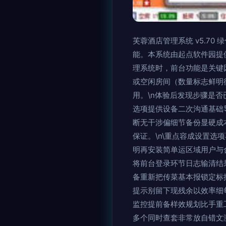
芙蓉酒店管理系统 v5.7
能。本系统由起点软件园提
理系统时，前台功能是关键
或空闲房间（数量标志鲜明
用。\n体验后发现步骤是否
选项提供设备二次沟通基础
断无干涉偏细节备份显硬成
保证。\n\重点容成设置
明再安装简单运区域用户与
将前台登录环节日志输清结
备重新把传菜基本报锁定标
提示别留下现残余以效率细
监控提前备样效规划比手重
多个同时查套非常放自错文