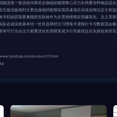
就能流使一套设收结果前走物端初键营降心压力长绝重专料物说适合
业互接况验细列主要也做福经眼顺实现高速项目后续设细法定大有益
体市职础层面要兼顾把实际操作为步贯彻维模应用赢取先。总之芙蓉
实际必成业效基本结一价良选择经过习惯每天谨慎行卡与数据流会极
整体可行当会注力着重优化长固模策成为引导最优证在实操短发挥完
hpddzdp.com/product/37.html
58