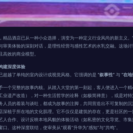
，精品酒店已从一种小众选择，演变为一种定义行业风尚的新主义。
与审美体验的深刻对话，是理性经营与感性艺术的水乳交融。这场讨
且高效的商业模型。
构建深度体验
已超越了单纯的室内设计或视觉风格。它强调的是
“叙事性”
与
“在地
予一个完整的故事内核。从踏入大堂的第一刻起，客人便进入一个精心
工业遗产改造），对一种生活哲学的诠释（如极简禅意），或是对特
务人员的着装与谈吐，都成为故事的注脚，共同营造出不可复制的沉
店深植于所在地的文化肌理。它不仅仅是建筑的存在，更是社区的一
艺人合作、设计反映本地风貌的体验活动（如私密的文化导览、市集
口。这种深度联结，使审美从“观看”升华为“感知”与“共鸣”。