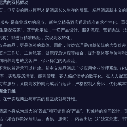
运营的双轮驱动
石，但坚实的商业模型才是酒店长久生存的引擎。精品酒店新主义的
谁服务”是商业成功的起点。新主义精品酒店通常瞄准追求个性化、重
或“生活探索家”。基于此定位，一切产品设计、服务流程、营销渠道（
制机构）都进行精准匹配，实现高效转化。
仅是商品，更是体验的载体。因此，收益管理需超越传统的房型价
艺术工作坊、主厨私宴、健康疗愈课程等结合，提升整体客单价与利
制培养高忠诚度客户，保证稳定的现金流。
不意味着运营可以粗放。新主义精品酒店广泛应用物业管理系统（P
效率，实现客房清洁、能耗管理、客人偏好记录的数字化。在人力配置
对客服务，又能高效协同完成后台运营，严格控制人房比，优化成本
商业升维
，在于实现商业与审美的相互成就与升维。
酒店本身成为最大的“景点”和可销售的“产品”。其独特的空间设计
品（如合作款家居用品、香氛、服饰）、内容出版（如独立杂志、书
界。